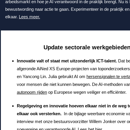
arbeidsmarkt en hoe je AI verantwoord in de praktijk brengt.
Nu is
bewustwording naar actie te gaan.
Experimenteer in de praktijk en
elkaar.
Lees meer.
Update sectorale werkgebiede
Innovatie valt of staat met uitzonderlijk ICT-talent.
Dat b
afgeronde AiNed XS Europe-projecten van toponderzoekers
en Yancong Lin. Julia gebruikt AI om
hersensignalen te vert
voor mensen die niet kunnen bewegen. De AI-methoden v
autonoom rijden
op Europese wegen veiliger en efficiënter.
Regelgeving en innovatie hoeven elkaar niet in de weg 
elkaar ook versterken.
In de bijlage weerbare economie 
interview met onze bestuursvoorzitter Willem Jonker over o
soevereine en verantwoorde AI.
Lees het hier.