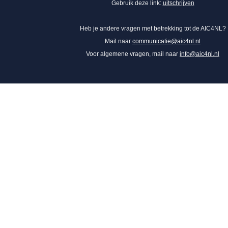
Gebruik deze link:
uitschrijven
Heb je andere vragen met betrekking tot de AIC4NL?
Mail naar
communicatie@aic4nl.nl
Voor algemene vragen, mail naar
info@aic4nl.nl