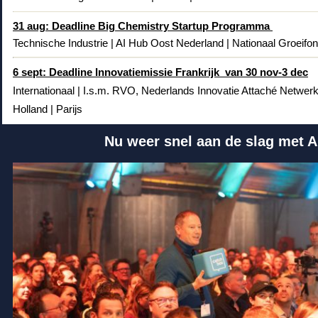
31
aug: Deadline Big Chemistry Startup Programma
Technische Industrie | AI Hub Oost Nederland | Nationaal Groeifo
6 sept: Deadline Innovatiemissie Frankrijk van 30 nov-3 dec
Internationaal |
I.s.m.
RVO, Nederlands Innovatie Attaché Netwerk F
Holland | Parijs
Nu weer snel aan de slag met A